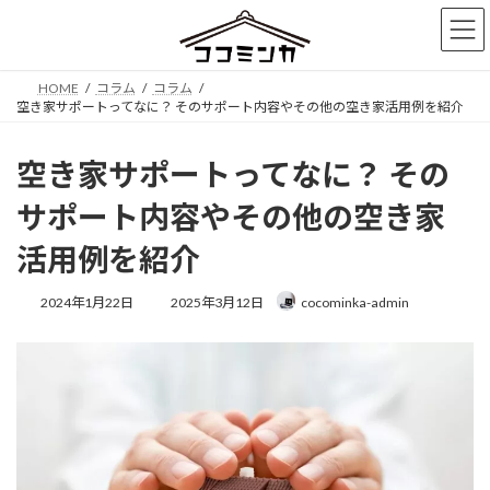
コ
ナ
ン
ビ
テ
ゲ
ン
ー
HOME
コラム
コラム
ツ
シ
空き家サポートってなに？ そのサポート内容やその他の空き家活用例を紹介
へ
ョ
ス
ン
キ
に
空き家サポートってなに？ その
ッ
移
プ
動
サポート内容やその他の空き家
活用例を紹介
最
2024年1月22日
2025年3月12日
cocominka-admin
終
更
新
日
時
: