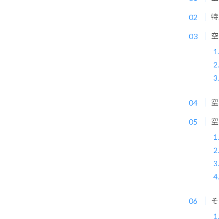
特
空
空
空
そ