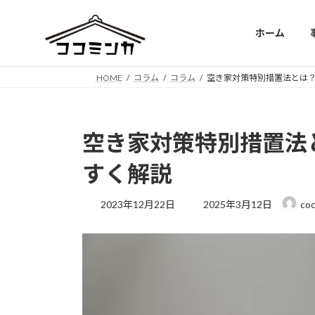
コ
ナ
ン
ビ
ホーム
テ
ゲ
ン
ー
ツ
シ
HOME
コラム
コラム
空き家対策特別措置法とは？
へ
ョ
ス
ン
キ
に
空き家対策特別措置法
ッ
移
プ
動
すく解説
最
2023年12月22日
2025年3月12日
coc
終
更
新
日
時
: