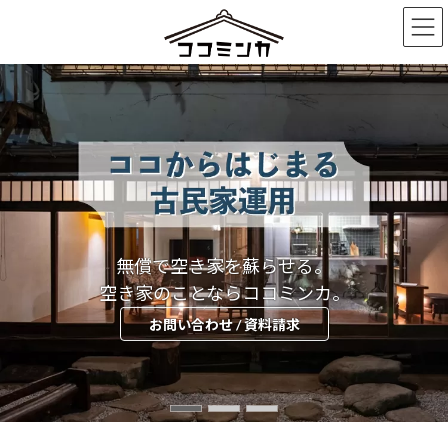
コ
ナ
ン
ビ
テ
ゲ
ン
ー
ツ
シ
へ
ョ
ス
ン
キ
に
ッ
移
プ
動
基本査定無料。
無償で空き家を蘇らせる。
空き家の運用提案はもちろん、
民泊開業・運営代行承ります。
空き家のことならココミンカ。
リノベ・管理運営まで0円。
詳細はコチラ
お問い合わせ / 資料請求
詳細はコチラ