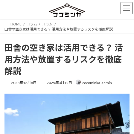
コ
ナ
ン
ビ
テ
ゲ
ン
ー
HOME
コラム
コラム
ツ
シ
田舎の空き家は活用できる？ 活用方法や放置するリスクを徹底解説
へ
ョ
ス
ン
キ
に
田舎の空き家は活用できる？ 活
ッ
移
プ
動
用方法や放置するリスクを徹底
解説
最
2023年12月8日
2025年3月12日
cocominka-admin
終
更
新
日
時
: