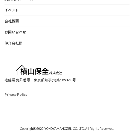
イベント
会社概要
お問い合わせ
仲介会社様
宅建業 免許番号 東京都知事(1)第109160号
Privacy Policy
ア
ア
ア
ア
ア
イ
イ
イ
イ
イ
コ
コ
コ
コ
コ
ン
ン
ン
ン
ン
リ
リ
リ
リ
リ
ン
ン
ン
ン
ン
ク
ク
ク
ク
ク
Copyright©2025 YOKOYAMAHOZEN CO.,LTD. All Rights Reserved.