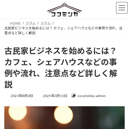
コ
ナ
ン
ビ
テ
ゲ
ン
ー
HOME
コラム
コラム
ツ
シ
古民家ビジネスを始めるには？ カフェ、シェアハウスなどの事例や流れ、注
へ
ョ
意点など詳しく解説
ス
ン
キ
に
古民家ビジネスを始めるには？
ッ
移
プ
動
カフェ、シェアハウスなどの事
例や流れ、注意点など詳しく解
説
最
2023年8月4日
2025年3月11日
cocominka-admin
終
更
新
日
時
: