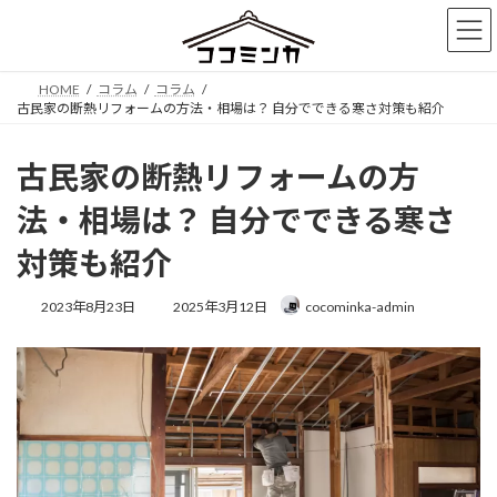
コ
ナ
ン
ビ
テ
ゲ
ン
ー
HOME
コラム
コラム
ツ
シ
古民家の断熱リフォームの方法・相場は？ 自分でできる寒さ対策も紹介
へ
ョ
ス
ン
キ
に
古民家の断熱リフォームの方
ッ
移
プ
動
法・相場は？ 自分でできる寒さ
対策も紹介
最
2023年8月23日
2025年3月12日
cocominka-admin
終
更
新
日
時
: