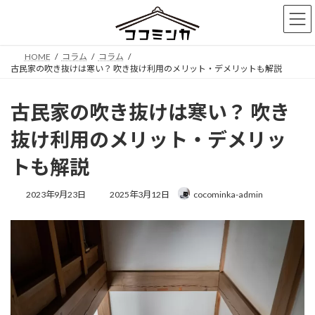
コ
ナ
ン
ビ
テ
ゲ
ン
ー
HOME
コラム
コラム
ツ
シ
古民家の吹き抜けは寒い？ 吹き抜け利用のメリット・デメリットも解説
へ
ョ
ス
ン
キ
に
古民家の吹き抜けは寒い？ 吹き
ッ
移
プ
動
抜け利用のメリット・デメリッ
トも解説
最
2023年9月23日
2025年3月12日
cocominka-admin
終
更
新
日
時
: