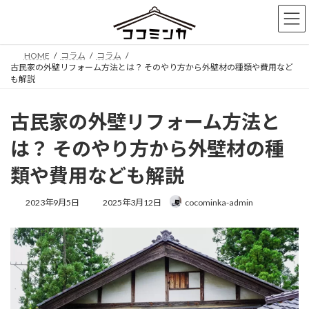
コ
ナ
ン
ビ
テ
ゲ
ン
ー
HOME
コラム
コラム
ツ
シ
古民家の外壁リフォーム方法とは？ そのやり方から外壁材の種類や費用など
へ
ョ
も解説
ス
ン
キ
に
古民家の外壁リフォーム方法と
ッ
移
プ
動
は？ そのやり方から外壁材の種
類や費用なども解説
最
2023年9月5日
2025年3月12日
cocominka-admin
終
更
新
日
時
: